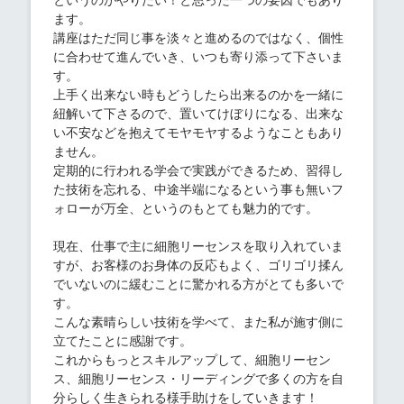
というのがやりたい！と思った一つの要因でもあり
ます。
講座はただ同じ事を淡々と進めるのではなく、個性
に合わせて進んでいき、いつも寄り添って下さいま
す。
上手く出来ない時もどうしたら出来るのかを一緒に
紐解いて下さるので、置いてけぼりになる、出来な
い不安などを抱えてモヤモヤするようなこともあり
ません。
定期的に行われる学会で実践ができるため、習得し
た技術を忘れる、中途半端になるという事も無いフ
ォローが万全、というのもとても魅力的です。
現在、仕事で主に細胞リーセンスを取り入れていま
すが、お客様のお身体の反応もよく、ゴリゴリ揉ん
でいないのに緩むことに驚かれる方がとても多いで
す。
こんな素晴らしい技術を学べて、また私が施す側に
立てたことに感謝です。
これからもっとスキルアップして、細胞リーセン
ス、細胞リーセンス・リーディングで多くの方を自
分らしく生きられる様手助けをしていきます！